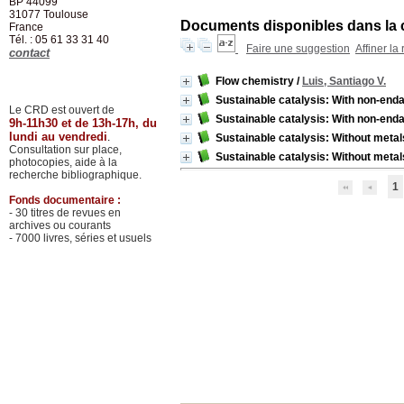
BP 44099
31077
Toulouse
Documents disponibles dans la c
France
Tél. : 05 61 33 31 40
Faire une suggestion
Affiner la
contact
Flow chemistry
/
Luis, Santiago V.
Sustainable catalysis: With non-end
Le CRD est ouvert de
Sustainable catalysis: With non-end
9h-11h30 et de 13h-17h, du
lundi au vendredi
.
Sustainable catalysis: Without metal
Consultation sur place,
Sustainable catalysis: Without metal
photocopies, aide à la
recherche bibliographique.
1
Fonds documentaire :
- 30 titres de revues en
archives ou courants
- 7000 livres, séries et usuels