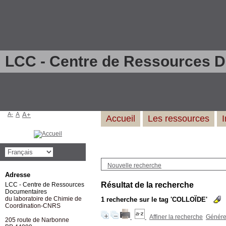
LCC - Centre de Ressources 
A-
A
A+
Accueil
Les ressources
Nouvelle recherche
Adresse
Résultat de la recherche
LCC - Centre de Ressources
Documentaires
du laboratoire de Chimie de
1
recherche sur le tag
'COLLOÏDE'
Coordination-CNRS
Affiner la recherche
Générer
205 route de Narbonne