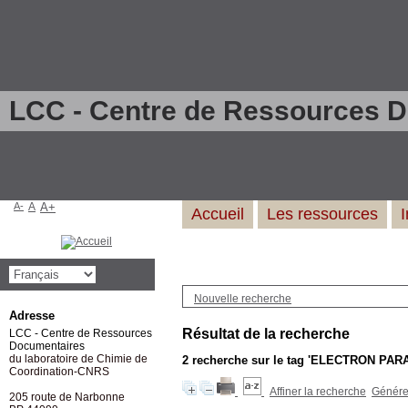
LCC - Centre de Ressources 
A-
A
A+
Accueil
Les ressources
Nouvelle recherche
Adresse
Résultat de la recherche
LCC - Centre de Ressources
Documentaires
du laboratoire de Chimie de
2
recherche sur le tag
'ELECTRON PAR
Coordination-CNRS
Affiner la recherche
Générer
205 route de Narbonne