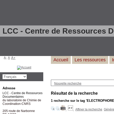
LCC - Centre de Ressources 
A-
A
A+
Accueil
Les ressources
Nouvelle recherche
Adresse
Résultat de la recherche
LCC - Centre de Ressources
Documentaires
du laboratoire de Chimie de
1
recherche sur le tag
'ELECTROPHORE
Coordination-CNRS
Affiner la recherche
Générer
205 route de Narbonne