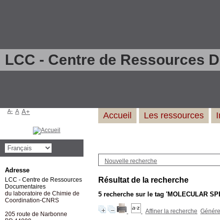
LCC - Centre de Ressources 
A-
A
A+
Accueil
Les ressources
Nouvelle recherche
Adresse
Résultat de la recherche
LCC - Centre de Ressources
Documentaires
du laboratoire de Chimie de
5
recherche sur le tag
'MOLECULAR SP
Coordination-CNRS
Affiner la recherche
Générer
205 route de Narbonne