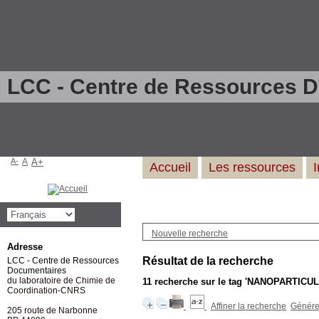
LCC - Centre de Ressources 
A-
A
A+
Accueil
Les ressources
Nouvelle recherche
Adresse
Résultat de la recherche
LCC - Centre de Ressources
Documentaires
du laboratoire de Chimie de
11
recherche sur le tag
'NANOPARTICUL
Coordination-CNRS
Affiner la recherche
Générer
205 route de Narbonne