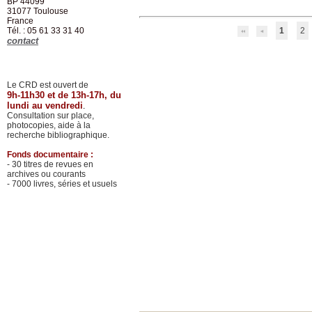
BP 44099
31077
Toulouse
France
Tél. : 05 61 33 31 40
1
2
contact
Le CRD est ouvert de
9h-11h30 et de 13h-17h, du
lundi au vendredi
.
Consultation sur place,
photocopies, aide à la
recherche bibliographique.
Fonds documentaire :
- 30 titres de revues en
archives ou courants
- 7000 livres, séries et usuels