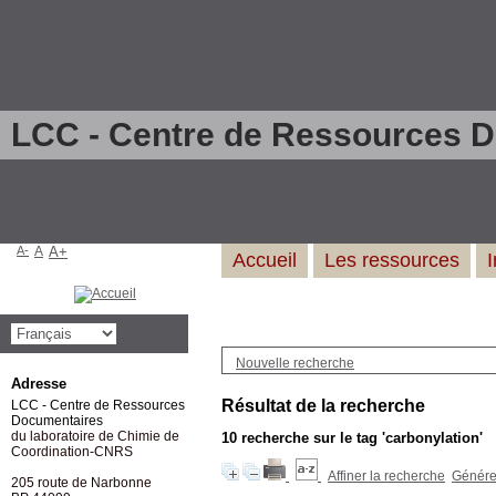
LCC - Centre de Ressources 
A-
A
A+
Accueil
Les ressources
Nouvelle recherche
Adresse
Résultat de la recherche
LCC - Centre de Ressources
Documentaires
du laboratoire de Chimie de
10
recherche sur le tag
'carbonylation'
Coordination-CNRS
Affiner la recherche
Générer
205 route de Narbonne