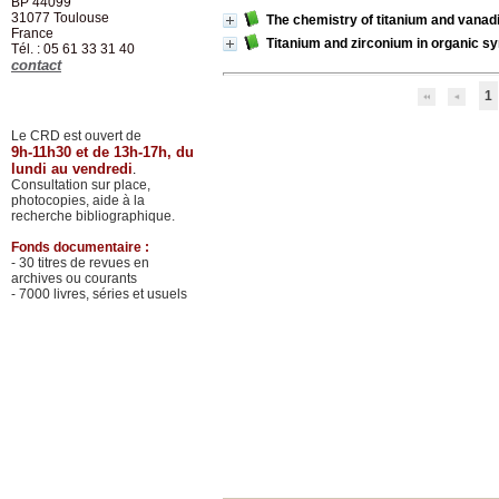
BP 44099
31077
Toulouse
The chemistry of titanium and vana
France
Titanium and zirconium in organic s
Tél. : 05 61 33 31 40
contact
1
Le CRD est ouvert de
9h-11h30 et de 13h-17h, du
lundi au vendredi
.
Consultation sur place,
photocopies, aide à la
recherche bibliographique.
Fonds documentaire :
- 30 titres de revues en
archives ou courants
- 7000 livres, séries et usuels