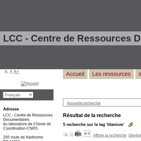
LCC - Centre de Ressources 
A-
A
A+
Accueil
Les ressources
Nouvelle recherche
Adresse
Résultat de la recherche
LCC - Centre de Ressources
Documentaires
du laboratoire de Chimie de
5
recherche sur le tag
'titanium'
Coordination-CNRS
Affiner la recherche
Générer
205 route de Narbonne