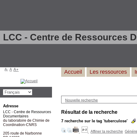
LCC - Centre de Ressources 
A-
A
A+
Accueil
Les ressources
Nouvelle recherche
Adresse
Résultat de la recherche
LCC - Centre de Ressources
Documentaires
du laboratoire de Chimie de
7
recherche sur le tag
'tuberculose'
Coordination-CNRS
Affiner la recherche
Générer
205 route de Narbonne