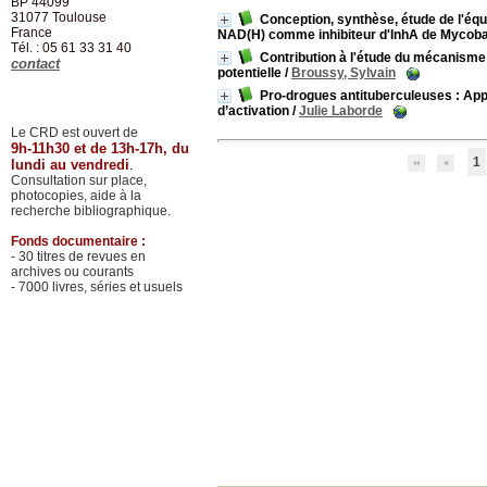
BP 44099
31077
Toulouse
Conception, synthèse, étude de l'équ
France
NAD(H) comme inhibiteur d'InhA de Mycoba
Tél. : 05 61 33 31 40
Contribution à l'étude du mécanisme 
contact
potentielle
/
Broussy, Sylvain
Pro-drogues antituberculeuses : Ap
d’activation
/
Julie Laborde
Le CRD est ouvert de
9h-11h30 et de 13h-17h, du
1
lundi au vendredi
.
Consultation sur place,
photocopies, aide à la
recherche bibliographique.
Fonds documentaire :
- 30 titres de revues en
archives ou courants
- 7000 livres, séries et usuels