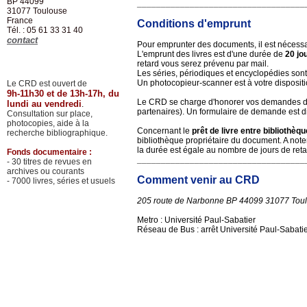
BP 44099
___________________________________
31077
Toulouse
France
Conditions d'emprunt
Tél. : 05 61 33 31 40
contact
Pour emprunter des documents, il est nécessai
L'emprunt des livres est d'une durée de
20 jo
retard vous serez prévenu par mail.
Les séries, périodiques et encyclopédies son
Un photocopieur-scanner est à votre dispositi
Le CRD est ouvert de
9h-11h30 et de 13h-17h, du
Le CRD se charge d'honorer vos demandes de
lundi au vendredi
.
partenaires). Un formulaire de demande est di
Consultation sur place,
photocopies, aide à la
Concernant le
prêt de livre entre bibliothèq
recherche bibliographique.
bibliothèque propriétaire du document. A note
la durée est égale au nombre de jours de reta
Fonds documentaire :
___________________________________
- 30 titres de revues en
archives ou courants
Comment venir au CRD
- 7000 livres, séries et usuels
205 route de Narbonne BP 44099 31077 Tou
Metro : Université Paul-Sabatier
Réseau de Bus : arrêt Université Paul-Sabati