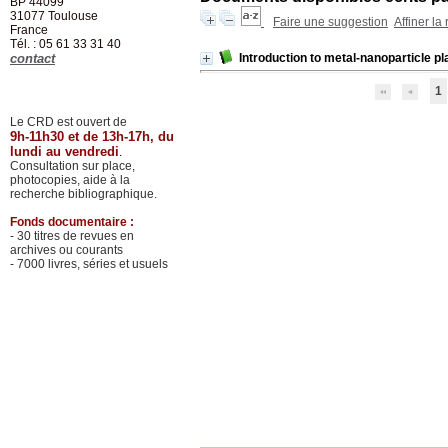
BP 44099
31077
Toulouse
Faire une suggestion
Affiner la
France
Tél. : 05 61 33 31 40
contact
Introduction to metal-nanoparticle p
1
Le CRD est ouvert de
9h-11h30 et de 13h-17h, du
lundi au vendredi
.
Consultation sur place,
photocopies, aide à la
recherche bibliographique.
Fonds documentaire :
- 30 titres de revues en
archives ou courants
- 7000 livres, séries et usuels