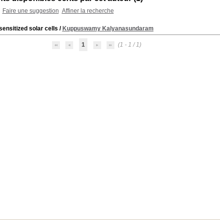
Faire une suggestion
Affiner la recherche
ensitized solar cells
/
Kuppuswamy Kalyanasundaram
1
(1 - 1 / 1)