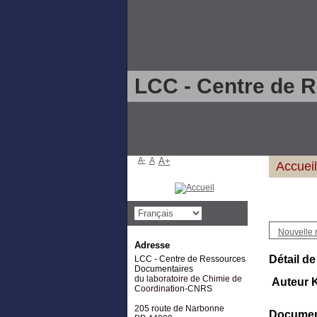
LCC - Centre de 
A-
A
A+
Accueil
Nouvelle 
Adresse
Détail de
LCC - Centre de Ressources
Documentaires
du laboratoire de Chimie de
Auteur 
Coordination-CNRS
205 route de Narbonne
Document