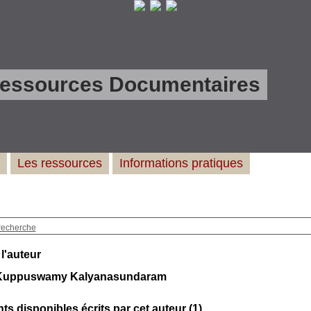
Ressources Documentaires
Les ressources
Informations pratiques
recherche
 l'auteur
Kuppuswamy Kalyanasundaram
s disponibles écrits par cet auteur (
1
)