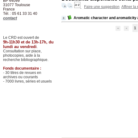
BP 44099
31077
Toulouse
Faire une suggestion
Affiner la
France
Tél. : 05 61 33 31 40
contact
Aromatic character and aromaticity
1
Le CRD est ouvert de
9h-11h30 et de 13h-17h, du
lundi au vendredi
.
Consultation sur place,
photocopies, aide à la
recherche bibliographique.
Fonds documentaire :
- 30 titres de revues en
archives ou courants
- 7000 livres, séries et usuels