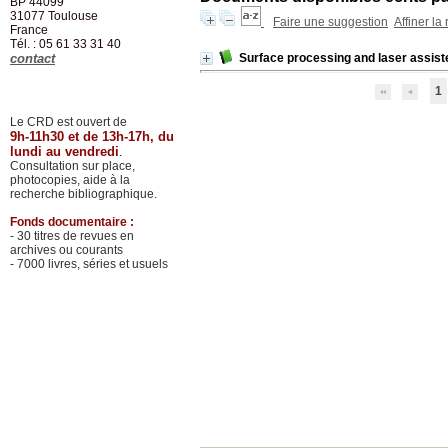
BP 44099
31077
Toulouse
Faire une suggestion
Affiner la
France
Tél. : 05 61 33 31 40
contact
Surface processing and laser assis
1
Le CRD est ouvert de
9h-11h30 et de 13h-17h, du
lundi au vendredi
.
Consultation sur place,
photocopies, aide à la
recherche bibliographique.
Fonds documentaire :
- 30 titres de revues en
archives ou courants
- 7000 livres, séries et usuels