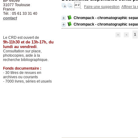
BP 44099
31077
Toulouse
Faire une suggestion
Affiner la
France
Tél. : 05 61 33 31 40
contact
Chrompack - chromatographic separa
Chrompack - chromatographic separa
1
Le CRD est ouvert de
9h-11h30 et de 13h-17h, du
lundi au vendredi
.
Consultation sur place,
photocopies, aide à la
recherche bibliographique.
Fonds documentaire :
- 30 titres de revues en
archives ou courants
- 7000 livres, séries et usuels