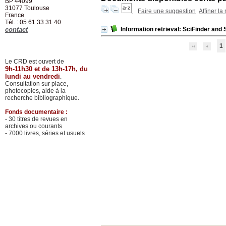
BP 44099
31077
Toulouse
Faire une suggestion
Affiner la
France
Tél. : 05 61 33 31 40
contact
Information retrieval: SciFinder and 
1
Le CRD est ouvert de
9h-11h30 et de 13h-17h, du
lundi au vendredi
.
Consultation sur place,
photocopies, aide à la
recherche bibliographique.
Fonds documentaire :
- 30 titres de revues en
archives ou courants
- 7000 livres, séries et usuels