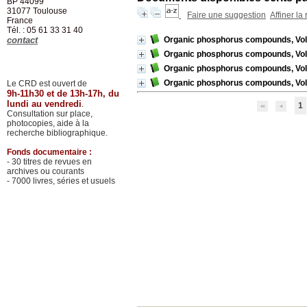
BP 44099
31077
Toulouse
Faire une suggestion
Affiner la
France
Tél. : 05 61 33 31 40
contact
Organic phosphorus compounds, Vo
Organic phosphorus compounds, Vo
Organic phosphorus compounds, Vo
Organic phosphorus compounds, Vo
Le CRD est ouvert de
9h-11h30 et de 13h-17h, du
lundi au vendredi
.
1
Consultation sur place,
photocopies, aide à la
recherche bibliographique.
Fonds documentaire :
- 30 titres de revues en
archives ou courants
- 7000 livres, séries et usuels