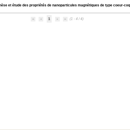
èse et étude des propriétés de nanoparticules magnétiques de type coeur-coqu
1
(1 - 4 / 4)