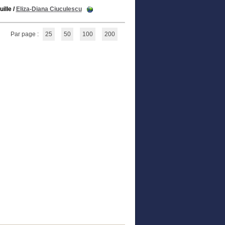
ille
/
Eliza-Diana Ciuculescu
Par page :
25
50
100
200