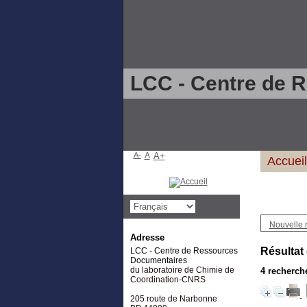
LCC - Centre de 
A-
A
A+
Accueil
Nouvelle 
Adresse
Résultat
LCC - Centre de Ressources
Documentaires
du laboratoire de Chimie de
4
recherche
Coordination-CNRS
205 route de Narbonne