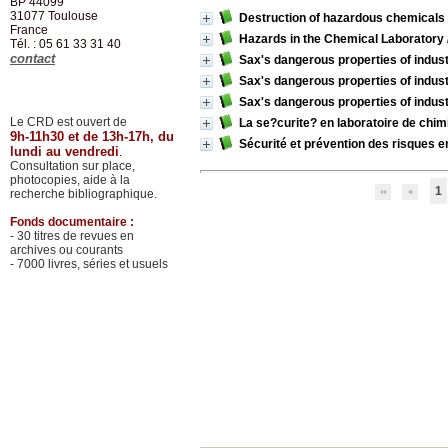
BP 44099
31077
Toulouse
Destruction of hazardous chemicals 
France
Hazards in the Chemical Laboratory
Tél. : 05 61 33 31 40
contact
Sax's dangerous properties of industr
Sax's dangerous properties of industr
Sax's dangerous properties of industr
Le CRD est ouvert de
La se?curite? en laboratoire de chim
9h-11h30 et de 13h-17h, du
Sécurité et prévention des risques en
lundi au vendredi
.
Consultation sur place,
photocopies, aide à la
1
recherche bibliographique.
Fonds documentaire :
- 30 titres de revues en
archives ou courants
- 7000 livres, séries et usuels