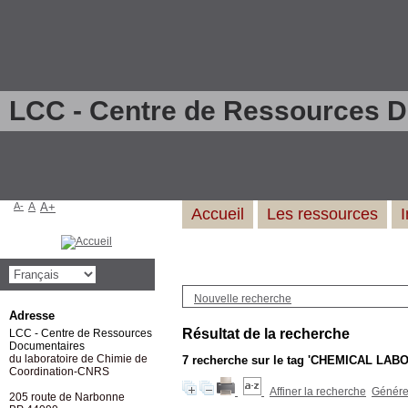
LCC - Centre de Ressources 
A-
A
A+
Accueil
Les ressources
Nouvelle recherche
Adresse
Résultat de la recherche
LCC - Centre de Ressources
Documentaires
du laboratoire de Chimie de
7
recherche sur le tag
'CHEMICAL LABOR
Coordination-CNRS
Affiner la recherche
Générer
205 route de Narbonne