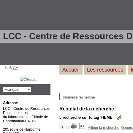
LCC - Centre de Ressources 
A-
A
A+
Accueil
Les ressources
Nouvelle recherche
Adresse
Résultat de la recherche
LCC - Centre de Ressources
Documentaires
du laboratoire de Chimie de
5
recherche sur le tag
'HEME'
Coordination-CNRS
Affiner la recherche
Générer
205 route de Narbonne