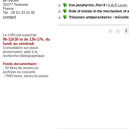
BP 44099
31077
Toulouse
Iron porphyrins, Part II
/
A.B.P. Lever
France
Role of metals in the mechanism of a
Tél. : 05 61 33 31 40
contact
Trioxanes antiparasitaires : mécani
1
Le CRD est ouvert de
9h-11h30 et de 13h-17h, du
lundi au vendredi
.
Consultation sur place,
photocopies, aide à la
recherche bibliographique.
Fonds documentaire :
- 30 titres de revues en
archives ou courants
- 7000 livres, séries et usuels