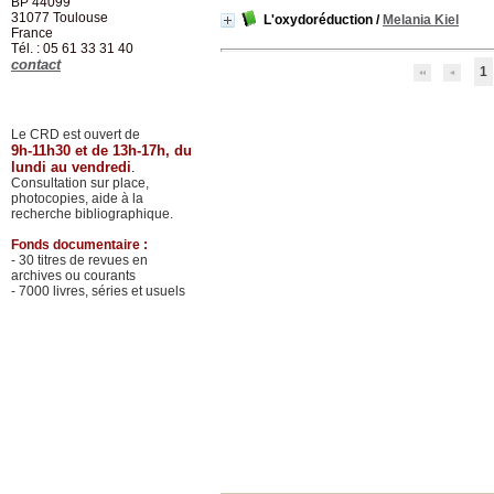
BP 44099
31077
Toulouse
L'oxydoréduction
/
Melania Kiel
France
Tél. : 05 61 33 31 40
contact
1
Le CRD est ouvert de
9h-11h30 et de 13h-17h, du
lundi au vendredi
.
Consultation sur place,
photocopies, aide à la
recherche bibliographique.
Fonds documentaire :
- 30 titres de revues en
archives ou courants
- 7000 livres, séries et usuels