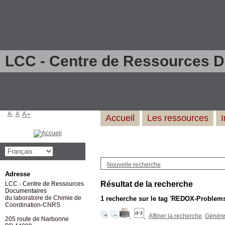
LCC - Centre de Ressources 
A-
A
A+
Accueil
Les ressources
Nouvelle recherche
Adresse
Résultat de la recherche
LCC - Centre de Ressources
Documentaires
du laboratoire de Chimie de
1
recherche sur le tag
'REDOX-Problems 
Coordination-CNRS
Affiner la recherche
Générer
205 route de Narbonne