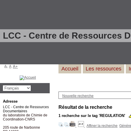
LCC - Centre de Ressources 
A-
A
A+
Accueil
Les ressources
Nouvelle recherche
Adresse
Résultat de la recherche
LCC - Centre de Ressources
Documentaires
du laboratoire de Chimie de
1
recherche sur le tag
'REGULATION'
Coordination-CNRS
Affiner la recherche
Générer
205 route de Narbonne