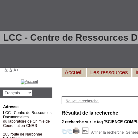
LCC - Centre de Ressources 
A-
A
A+
Accueil
Les ressources
Nouvelle recherche
Adresse
Résultat de la recherche
LCC - Centre de Ressources
Documentaires
du laboratoire de Chimie de
2
recherche sur le tag
'SCIENCE COMP
Coordination-CNRS
Affiner la recherche
Générer
205 route de Narbonne