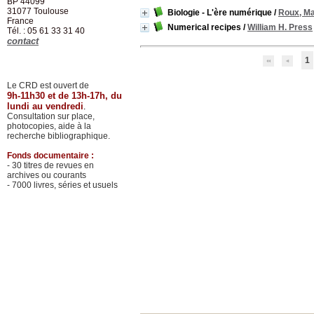
BP 44099
31077
Toulouse
Biologie - L'ère numérique
/
Roux, Ma
France
Numerical recipes
/
William H. Press
Tél. : 05 61 33 31 40
contact
1
Le CRD est ouvert de
9h-11h30 et de 13h-17h, du
lundi au vendredi
.
Consultation sur place,
photocopies, aide à la
recherche bibliographique.
Fonds documentaire :
- 30 titres de revues en
archives ou courants
- 7000 livres, séries et usuels