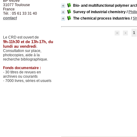
BP 44099
31077
Toulouse
Bio- and multifunctional polymer arc
France
Survey of industrial chemistry
/
Phili
Tél. : 05 61 33 31 40
contact
The chemical process industries
/
Sh
1
Le CRD est ouvert de
9h-11h30 et de 13h-17h, du
lundi au vendredi
.
Consultation sur place,
photocopies, aide à la
recherche bibliographique.
Fonds documentaire :
- 30 titres de revues en
archives ou courants
- 7000 livres, séries et usuels