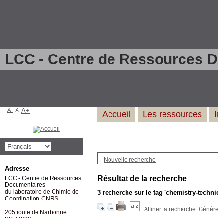
LCC - Centre de Ressources 
A-
A
A+
Accueil
Les ressources
Nouvelle recherche
Adresse
Résultat de la recherche
LCC - Centre de Ressources
Documentaires
du laboratoire de Chimie de
3
recherche sur le tag
'chemistry-technic
Coordination-CNRS
Affiner la recherche
Générer
205 route de Narbonne