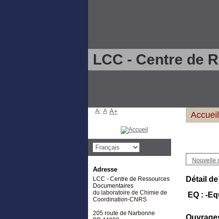
LCC - Centre de 
A-
A
A+
Accueil
Nouvelle 
Adresse
Détail de
LCC - Centre de Ressources
Documentaires
du laboratoire de Chimie de
EQ : -Eq
Coordination-CNRS
205 route de Narbonne
Ouvrages