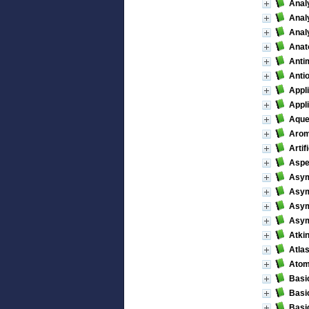
Anal
Anal
Anal
Anato
Antim
Anti
Appli
Appli
Aque
Arom
Arti
Aspe
Asym
Asym
Asym
Asymm
Atkin
Atlas
Atom
Basic
Basi
Basic