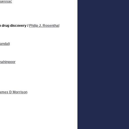
ouessac
n drug discovery
/
Philip J. Rosenthal
andali
hahinpoor
ames D Morrison