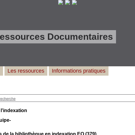
Ressources Documentaires
Les ressources
Informations pratiques
recherche
 l'indexation
uipe-
 de la bibliothèque en indexation EQ (
379
)