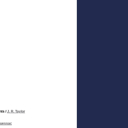
nts
/
J. R. Taylor
ouessac