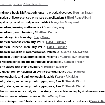
re une suggestion
Affiner la recherche
and more basic NMR experiments - a practical course
/
Siegmar Braun
ption et fluorescence : principes et applications
/
Jihad Rene Albani
rption by powders and porous solids
/
Françoise Rouquerol
nced engineering mathematics
/
Erwin Kreyszig
nced inorganic chemistry
/
F. Albert Cotton
nced organic chemistry
/
Jerry March
ces in carbene chemistry. Vol. 1
/
Udo H. Brinker
nces in Carbene Chemistry. Vol. 2
/
Udo H. Brinker
nces in dendritic macromolecules. Volume 2
/
George R. Newkome
nces in Dendritic Macromolecules. Volume 4
/
George R. Newkome
: Modern concepts and therapeutic challenges
/
Samuel Broder
lene oxides and their polymers
/
Frederick E. Bailey
e?nagement fonctionnel en synthe?se organique
/
Jean Mathieu
ophosphonic and aminophosphinic acids
/
Valery P. Kukhar
id, prions, and other protein aggregates, Part B
/
Ronald Wetzel
id, prions, and other protein aggregates, Part C
/
Ronald Wetzel
troduction to error analysis : the study of uncertainties in physical measureme
troduction to polymer science
/
Hans-Georg Elias
yse chimique : me?thodes et techniques instrumentales modernes
/
Francis R