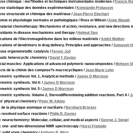
yse chimique : me?thodes et techniques instrumentales modernes
/
Francis R
yse statistique des données expérimentales
/
Konstantin Protassov
yse structurale et chimique des matériaux
/
Jean-Pierre Eberhart
mie et physiologie normales et pathologiques / Ross et Wilson
/
Anne Waugh
alarial chemotherapy: Mechanisms of action, resistance, and new directions i
oxidants in disease mechanisms and therapy
/
Helmut Sies
cations de l'électromagnétisme dans les milieux matériels
/
André Moliton
cations of dendrimers in drug delivery. Principles and approaches
/
Somayeh H
ous organometallic catalysis
/
Ferenc Joó
atic heterocyclic chemistry
/
David T. Davies
ficial muscles: Applications of advanced polymeric nanocomposites
/
Mohsen S
cts de la chimie des compose?s macrocycliques
/
Jean-Marie Lehn
metric synthesis Vol. 1, Analytical methods
/
James D Morrison
metric synthesis. Vol 4:
/
James D Morrison
metric synthesis Vol. 5
/
James D Morrison
etric synthesis. Volume 2, Stereodifferentiating addition reactions. Part A
/
J
s' physical chemistry
/
Peter W. Atkins
 de la physique atomique et nucléaire
/
Bernhard Bröcker
 resolved surface reactions
/
Philip R. Davies
 neurochemistry: Molecular, cellular, and medical aspects
/
George J. Siegel
c one- and two-dimensional NMR spectroscopy
/
Horst Friebolin
 solid state chemistry
/
Anthony R. West