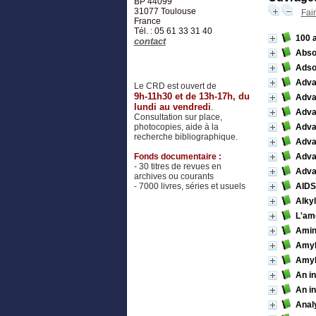
BP 44099
31077
Toulouse
Fai
France
Tél. : 05 61 33 31 40
100 
contact
Absor
Adso
Adva
Le CRD est ouvert de
9h-11h30 et de 13h-17h, du
Adva
lundi au vendredi
.
Adva
Consultation sur place,
photocopies, aide à la
Advan
recherche bibliographique.
Adva
Fonds documentaire :
Adva
- 30 titres de revues en
Adva
archives ou courants
- 7000 livres, séries et usuels
AIDS
Alky
L'am
Amin
Amylo
Amylo
An in
An in
Anal