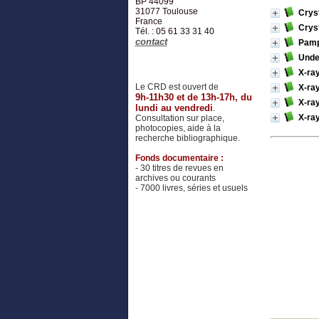
BP 44099
31077
Toulouse
Cryst
France
Cryst
Tél. : 05 61 33 31 40
contact
Pamph
Under
X-ra
Le CRD est ouvert de
X-ray
9h-11h30 et de 13h-17h, du
X-ray
lundi au vendredi
.
X-ray
Consultation sur place,
photocopies, aide à la
recherche bibliographique.
Fonds documentaire :
- 30 titres de revues en
archives ou courants
- 7000 livres, séries et usuels