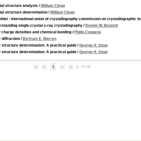
al structure analysis
/
William Clegg
al structure determination
/
William Clegg
let - International union of crystallography commission on crystallographic tea
standing single-crystal x-ray crystallography
/
Dennis W. Bennett
y charge densities and chemical bonding
/
Philip Coppens
 diffraction
/
Bertram E. Warren
 structure determination: A practical guide
/
George H. Stout
 structure determination: A practical guide
/
George H. Stout
1
(1 - 9 / 9)