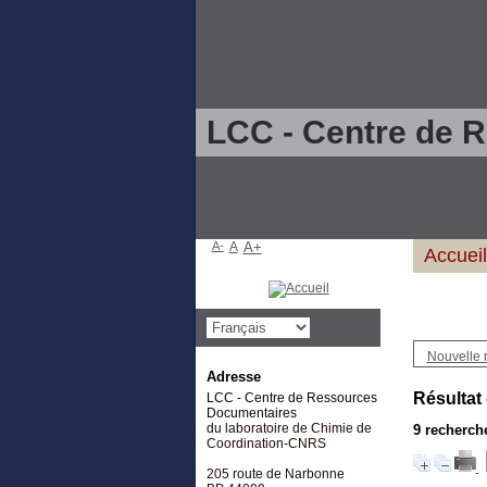
LCC - Centre de 
A-
A
A+
Accueil
Nouvelle 
Adresse
Résultat
LCC - Centre de Ressources
Documentaires
du laboratoire de Chimie de
9
recherche
Coordination-CNRS
205 route de Narbonne