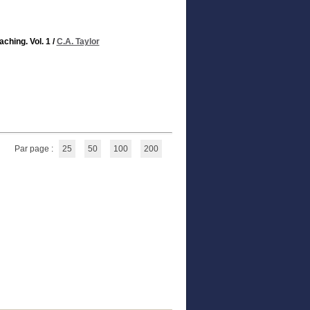
ching. Vol. 1
/
C.A. Taylor
Par page :
25
50
100
200