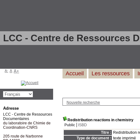
LCC - Centre de Ressources 
A-
A
A+
Accueil
Les ressources
Nouvelle recherche
Adresse
LCC - Centre de Ressources
Documentaires
Redistribution reactions in chemistry
du laboratoire de Chimie de
Public
ISBD
Coordination-CNRS
Titre :
Redistribution 
205 route de Narbonne
Type de document :
texte imprimé