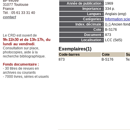
BP 44099
Année de publication :
1969
31077
Toulouse
France
Importance :
334 p.
Tél. : 05 61 33 31 40
Langues :
Anglais (
eng
)
contact
Catégories :
Information scie
Index. décimale :
B-S
Ancien fon
Cote :
B-S176
Document :
873
Le CRD est ouvert de
9h-11h30 et de 13h-17h, du
Localisation :
LCC (SdS)
lundi au vendredi
.
Consultation sur place,
Exemplaires(1)
photocopies, aide à la
Code-barres
Cote
Su
recherche bibliographique.
873
B-S176
Te
Fonds documentaire :
- 30 titres de revues en
archives ou courants
- 7000 livres, séries et usuels