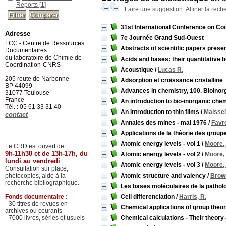
Reports
[1]
Faire une suggestion
Affiner la rech
31st International Conference on Co
Adresse
7e Journée Grand Sud-Ouest
LCC - Centre de Ressources
Abstracts of scientific papers prese
Documentaires
du laboratoire de Chimie de
Acids and bases: their quantitative 
Coordination-CNRS
Acoustique
/
Lucas R.
205 route de Narbonne
Adsorption et croissance cristalline
BP 44099
Advances in chemistry, 100. Bioinor
31077
Toulouse
France
An introduction to bio-inorganic che
Tél. : 05 61 33 31 40
An introduction to thin films
/
Maissel,
contact
Annales des mines - mai 1976
/
Favre
Applications de la théorie des grou
Atomic energy levels - vol 1
/
Moore, 
Le CRD est ouvert de
9h-11h30 et de 13h-17h, du
Atomic energy levels - vol 2
/
Moore, 
lundi au vendredi
.
Atomic energy levels - vol 3
/
Moore, 
Consultation sur place,
photocopies, aide à la
Atomic structure and valency
/
Brown
recherche bibliographique.
Les bases moléculaires de la pathol
Fonds documentaire :
Cell differenciation
/
Harris, R.
- 30 titres de revues en
Chemical applications of group theo
archives ou courants
- 7000 livres, séries et usuels
Chemical calculations - Their theory