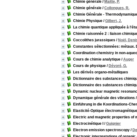
Chimie générale
/
Maitte, P.
Chimie générale
/
Collongues, R.
Chimie Générale - Thermodynamiqu
Chimie Physique
/
Gilbert, J.
La chimie quantique appliquée à l'é
Chimie raisonnée 2 : liaison chimiqu
Coccolithes jurassiques
/
Noël, Deni
Constantes sélectionnées: métaux.
Coordination chemistry in non-aqueo
Cours de chimie analytique
/
Auger
Cours de physique
/
Dévoré, G.
Les dérivés organo-métalliques
Dictionnaire des substances chimiq
Dictionnaire des substances chimiq
Dynamic nuclear magnetic resonan
Dynamique générale des vibrations
Einführung in die Koordinations-Che
Elasticité-Optique électromagnétiqu
Electric and magnetic properties of
Electrocinétique I
/
Guignier
Electron emission spectroscopy
/
De
Electronic interpretations of organi