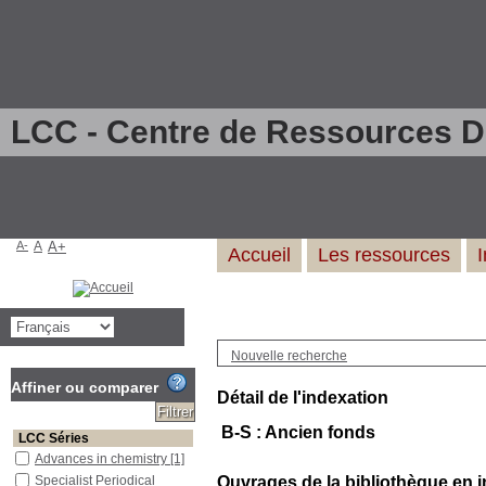
LCC - Centre de Ressources 
A-
A
A+
Accueil
Les ressources
Nouvelle recherche
Affiner ou comparer
Détail de l'indexation
B-S : Ancien fonds
LCC Séries
Advances in chemistry
[1]
Specialist Periodical
Ouvrages de la bibliothèque en i