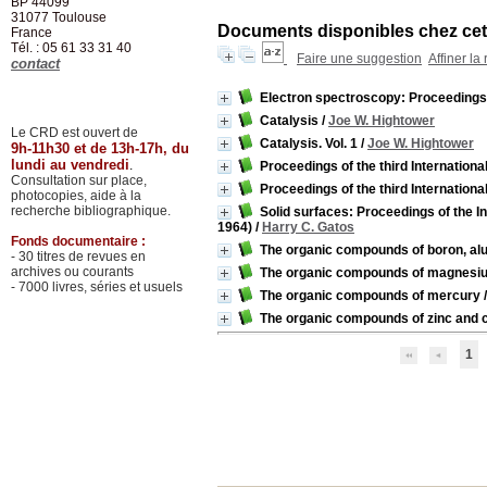
BP 44099
31077
Toulouse
Documents disponibles chez cet 
France
Tél. : 05 61 33 31 40
Faire une suggestion
Affiner la
contact
Electron spectroscopy: Proceedings 
Catalysis
/
Joe W. Hightower
Le CRD est ouvert de
Catalysis. Vol. 1
/
Joe W. Hightower
9h-11h30 et de 13h-17h, du
lundi au vendredi
.
Proceedings of the third Internationa
Consultation sur place,
Proceedings of the third Internationa
photocopies, aide à la
recherche bibliographique.
Solid surfaces: Proceedings of the 
1964)
/
Harry C. Gatos
Fonds documentaire :
The organic compounds of boron, alu
- 30 titres de revues en
archives ou courants
The organic compounds of magnesium
- 7000 livres, séries et usuels
The organic compounds of mercury
The organic compounds of zinc and
1