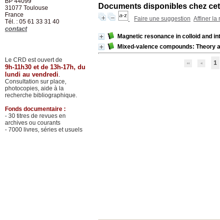
BP 44099
Documents disponibles chez cet 
31077
Toulouse
France
Faire une suggestion
Affiner la
Tél. : 05 61 33 31 40
contact
Magnetic resonance in colloid and in
Mixed-valence compounds: Theory and
Le CRD est ouvert de
1
9h-11h30 et de 13h-17h, du
lundi au vendredi
.
Consultation sur place,
photocopies, aide à la
recherche bibliographique.
Fonds documentaire :
- 30 titres de revues en
archives ou courants
- 7000 livres, séries et usuels