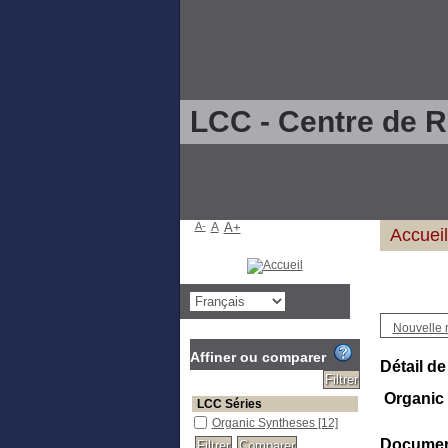
LCC - Centre de 
A-
A
A+
Accueil
Nouvelle 
Affiner ou comparer
Détail de
Organic
LCC Séries
Organic Syntheses
[12]
Document