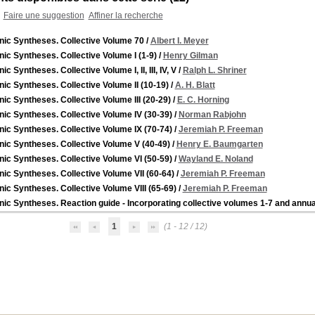
Faire une suggestion
Affiner la recherche
nic Syntheses. Collective Volume 70
/
Albert I. Meyer
ic Syntheses. Collective Volume I (1-9)
/
Henry Gilman
ic Syntheses. Collective Volume I, II, III, IV, V
/
Ralph L. Shriner
ic Syntheses. Collective Volume II (10-19)
/
A. H. Blatt
ic Syntheses. Collective Volume III (20-29)
/
E. C. Horning
ic Syntheses. Collective Volume IV (30-39)
/
Norman Rabjohn
ic Syntheses. Collective Volume IX (70-74)
/
Jeremiah P. Freeman
ic Syntheses. Collective Volume V (40-49)
/
Henry E. Baumgarten
ic Syntheses. Collective Volume VI (50-59)
/
Wayland E. Noland
ic Syntheses. Collective Volume VII (60-64)
/
Jeremiah P. Freeman
ic Syntheses. Collective Volume VIII (65-69)
/
Jeremiah P. Freeman
ic Syntheses. Reaction guide - Incorporating collective volumes 1-7 and annu
1
(1 - 12 / 12)