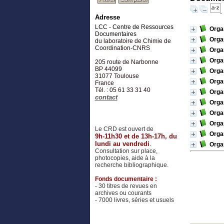
Adresse
LCC - Centre de Ressources
Orga
Documentaires
Organ
du laboratoire de Chimie de
Coordination-CNRS
Organ
Organ
205 route de Narbonne
BP 44099
Organ
31077
Toulouse
Organ
France
Tél. : 05 61 33 31 40
Organ
contact
Organ
Organ
Organ
Le CRD est ouvert de
Organ
9h-11h30 et de 13h-17h, du
lundi au vendredi
.
Organ
Consultation sur place,
photocopies, aide à la
recherche bibliographique.
Fonds documentaire :
- 30 titres de revues en
archives ou courants
- 7000 livres, séries et usuels