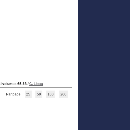
al volumes 65-68
/
C. Liotta
Par page :
25
50
100
200