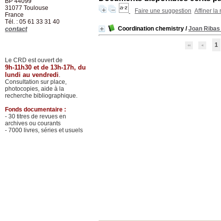
BP 44099
31077
Toulouse
Faire une suggestion
Affiner la
France
Tél. : 05 61 33 31 40
contact
Coordination chemistry
/
Joan Ribas
1
Le CRD est ouvert de
9h-11h30 et de 13h-17h, du
lundi au vendredi
.
Consultation sur place,
photocopies, aide à la
recherche bibliographique.
Fonds documentaire :
- 30 titres de revues en
archives ou courants
- 7000 livres, séries et usuels