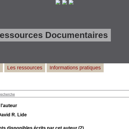
Ressources Documentaires
Les ressources
Informations pratiques
recherche
 l'auteur
avid R. Lide
s disponibles écrits par cet auteur (
2
)