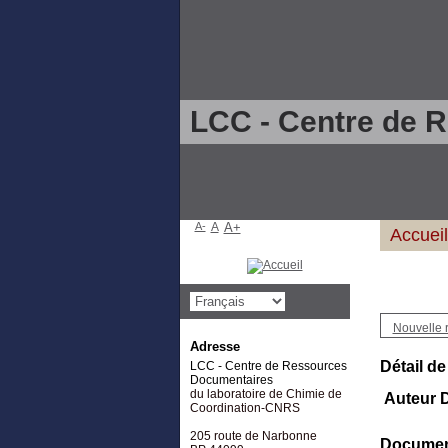
LCC - Centre de 
A-
A
A+
Accueil
Nouvelle 
Adresse
Détail de
LCC - Centre de Ressources
Documentaires
du laboratoire de Chimie de
Auteur D
Coordination-CNRS
205 route de Narbonne
Document