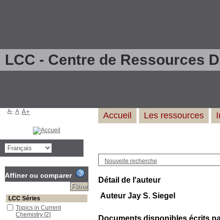
LCC - Centre de Ressources 
A-
A
A+
Accueil
Les ressources
Nouvelle recherche
Affiner ou comparer
Détail de l'auteur
Auteur Jay S. Siegel
LCC Séries
Topics in Current
Chemistry
[2]
Documents disponibles écrits par