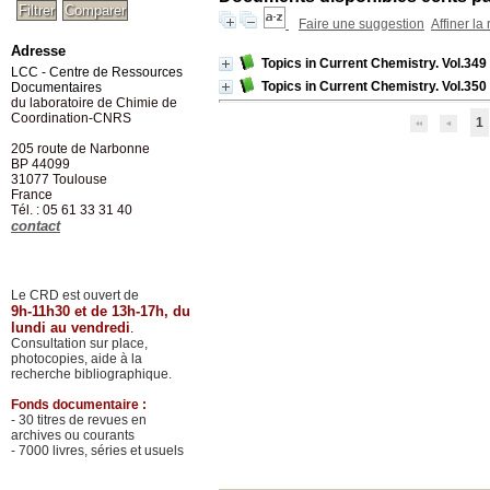
Faire une suggestion
Affiner la
Adresse
Topics in Current Chemistry. Vol.349 
LCC - Centre de Ressources
Topics in Current Chemistry. Vol.350 
Documentaires
du laboratoire de Chimie de
Coordination-CNRS
1
205 route de Narbonne
BP 44099
31077
Toulouse
France
Tél. : 05 61 33 31 40
contact
Le CRD est ouvert de
9h-11h30 et de 13h-17h, du
lundi au vendredi
.
Consultation sur place,
photocopies, aide à la
recherche bibliographique.
Fonds documentaire :
- 30 titres de revues en
archives ou courants
- 7000 livres, séries et usuels