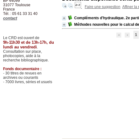
BP 44099
31077
Toulouse
Faire une suggestion
Affiner la
France
Tél. : 05 61 33 31 40
contact
Compléments d'hydraulique. 2e part
Méthodes nouvelles pour le calcul d
1
Le CRD est ouvert de
9h-11h30 et de 13h-17h, du
lundi au vendredi
.
Consultation sur place,
photocopies, aide à la
recherche bibliographique.
Fonds documentaire :
- 30 titres de revues en
archives ou courants
- 7000 livres, séries et usuels