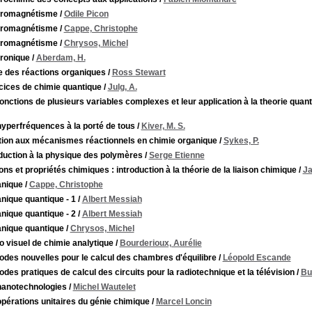
tromagnétisme
/
Odile Picon
tromagnétisme
/
Cappe, Christophe
tromagnétisme
/
Chrysos, Michel
tronique
/
Aberdam, H.
e des réactions organiques
/
Ross Stewart
cices de chimie quantique
/
Julg, A.
onctions de plusieurs variables complexes et leur application à la theorie qua
yperfréquences à la porté de tous
/
Kiver, M. S.
ation aux mécanismes réactionnels en chimie organique
/
Sykes, P.
duction à la physique des polymères
/
Serge Etienne
ons et propriétés chimiques : introduction à la théorie de la liaison chimique
/
Ja
nique
/
Cappe, Christophe
nique quantique - 1
/
Albert Messiah
nique quantique - 2
/
Albert Messiah
nique quantique
/
Chrysos, Michel
 visuel de chimie analytique
/
Bourderioux, Aurélie
des nouvelles pour le calcul des chambres d'équilibre
/
Léopold Escande
des pratiques de calcul des circuits pour la radiotechnique et la télévision
/
Bu
nanotechnologies
/
Michel Wautelet
pérations unitaires du génie chimique
/
Marcel Loncin