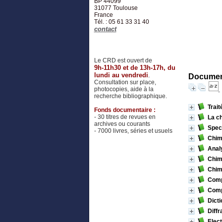
BP 44099
31077
Toulouse
France
Tél. : 05 61 33 31 40
contact
Le CRD est ouvert de
9h-11h30 et de 13h-17h, du
lundi au vendredi
.
Document
Consultation sur place,
photocopies, aide à la
recherche bibliographique.
Trait
Fonds documentaire :
- 30 titres de revues en
La c
archives ou courants
Spect
- 7000 livres, séries et usuels
Chimi
Anal
Chim
Chim
Comp
Comp
Dicti
Diff
Elec