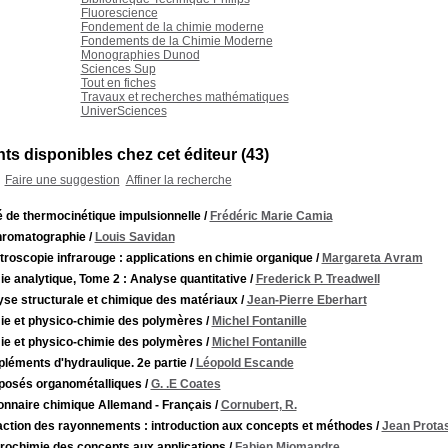
Fluorescience
Fondement de la chimie moderne
Fondements de la Chimie Moderne
Monographies Dunod
Sciences Sup
Tout en fiches
Travaux et recherches mathématiques
UniverSciences
s disponibles chez cet éditeur (
43
)
Faire une suggestion
Affiner la recherche
é de thermocinétique impulsionnelle
/
Frédéric Marie Camia
hromatographie
/
Louis Savidan
roscopie infrarouge : applications en chimie organique
/
Margareta Avram
e analytique, Tome 2 : Analyse quantitative
/
Frederick P. Treadwell
yse structurale et chimique des matériaux
/
Jean-Pierre Eberhart
ie et physico-chimie des polymères
/
Michel Fontanille
ie et physico-chimie des polymères
/
Michel Fontanille
léments d'hydraulique. 2e partie
/
Léopold Escande
osés organométalliques
/
G. .E Coates
onnaire chimique Allemand - Français
/
Cornubert, R.
raction des rayonnements : introduction aux concepts et méthodes
/
Jean Prota
trochimie des concepts aux applications
/
Fabien Miomandre