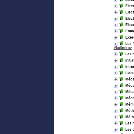
Élec
Elec
Elec
Elec
Etud
Exer
Les f
Vladimirov
Les h
Initi
Intro
Liais
Méca
Méca
Méca
Méca
Mémo
Métho
Métho
Les 
Les o