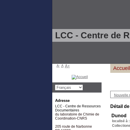
LCC - Centre de 
A-
A
A+
Accueil
Nouvelle 
Adresse
Détail de
LCC - Centre de Ressources
Documentaires
du laboratoire de Chimie de
Dunod
Coordination-CNRS
localisé à :
Collections
205 route de Narbonne