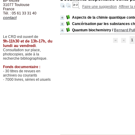
BP 44099
31077
Toulouse
Faire une suggestion
Affiner la
France
Tél. : 05 61 33 31 40
contact
Aspects de la chimie quantique con
Cancérisation par les substances ch
Quantum biochemistry
/
Bernard Pu
Le CRD est ouvert de
1
9h-11h30 et de 13h-17h, du
lundi au vendredi
.
Consultation sur place,
photocopies, aide à la
recherche bibliographique.
Fonds documentaire :
- 30 titres de revues en
archives ou courants
- 7000 livres, séries et usuels