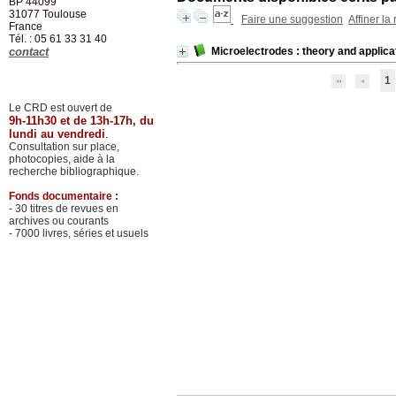
BP 44099
31077
Toulouse
Faire une suggestion
Affiner la
France
Tél. : 05 61 33 31 40
contact
Microelectrodes : theory and applica
1
Le CRD est ouvert de
9h-11h30 et de 13h-17h, du
lundi au vendredi
.
Consultation sur place,
photocopies, aide à la
recherche bibliographique.
Fonds documentaire :
- 30 titres de revues en
archives ou courants
- 7000 livres, séries et usuels