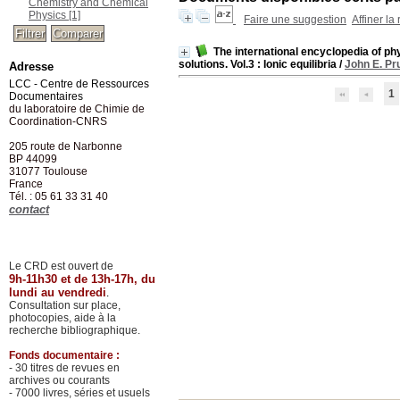
Chemistry and Chemical
Physics
[1]
Faire une suggestion
Affiner la
The international encyclopedia of ph
solutions. Vol.3 : Ionic equilibria
/
John E. Pr
Adresse
LCC - Centre de Ressources
1
Documentaires
du laboratoire de Chimie de
Coordination-CNRS
205 route de Narbonne
BP 44099
31077
Toulouse
France
Tél. : 05 61 33 31 40
contact
Le CRD est ouvert de
9h-11h30 et de 13h-17h, du
lundi au vendredi
.
Consultation sur place,
photocopies, aide à la
recherche bibliographique.
Fonds documentaire :
- 30 titres de revues en
archives ou courants
- 7000 livres, séries et usuels