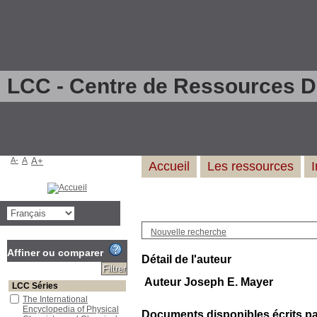
LCC - Centre de Ressources 
A-
A
A+
Accueil
Les ressources
Nouvelle recherche
Affiner ou comparer
Détail de l'auteur
Auteur Joseph E. Mayer
LCC Séries
The International
Encyclopedia of Physical
Documents disponibles écrits par