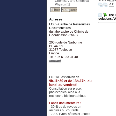
Chemistry and Chemical
Physics
[1]
The i
solutions. Vo
Adresse
LCC - Centre de Ressources
Documentaires
du laboratoire de Chimie de
Coordination-CNRS
205 route de Narbonne
BP 44099
31077
Toulouse
France
Tél. : 05 61 33 31 40
contact
Le CRD est ouvert de
9h-11h30 et de 13h-17h, du
lundi au vendredi
.
Consultation sur place,
photocopies, aide à la
recherche bibliographique.
Fonds documentaire :
- 30 titres de revues en
archives ou courants
- 7000 livres, séries et usuels