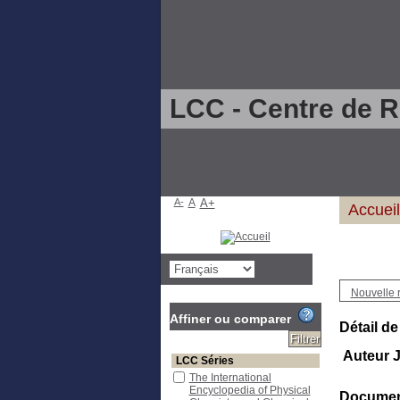
LCC - Centre de 
A-
A
A+
Accueil
Nouvelle 
Affiner ou comparer
Détail de
Auteur 
LCC Séries
The International
Encyclopedia of Physical
Document