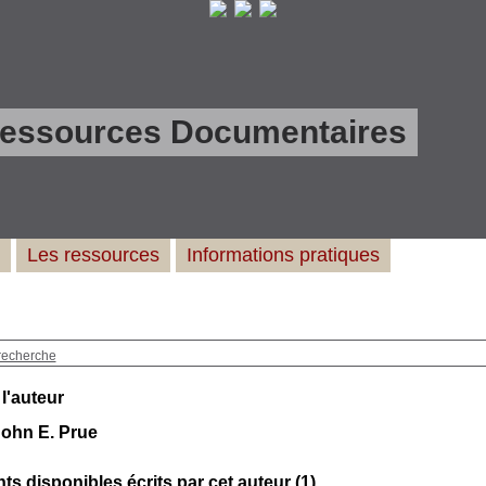
Ressources Documentaires
Les ressources
Informations pratiques
recherche
 l'auteur
John E. Prue
s disponibles écrits par cet auteur (
1
)