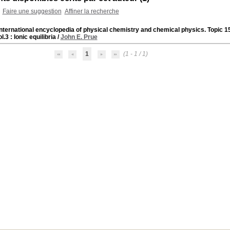
Faire une suggestion
Affiner la recherche
nternational encyclopedia of physical chemistry and chemical physics. Topic 15:
l.3 : Ionic equilibria
/
John E. Prue
1
(1 - 1 / 1)