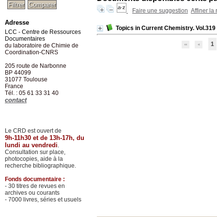
Faire une suggestion
Affiner la
Adresse
Topics in Current Chemistry. Vol.319
LCC - Centre de Ressources
Documentaires
1
du laboratoire de Chimie de
Coordination-CNRS
205 route de Narbonne
BP 44099
31077
Toulouse
France
Tél. : 05 61 33 31 40
contact
Le CRD est ouvert de
9h-11h30 et de 13h-17h, du
lundi au vendredi
.
Consultation sur place,
photocopies, aide à la
recherche bibliographique.
Fonds documentaire :
- 30 titres de revues en
archives ou courants
- 7000 livres, séries et usuels