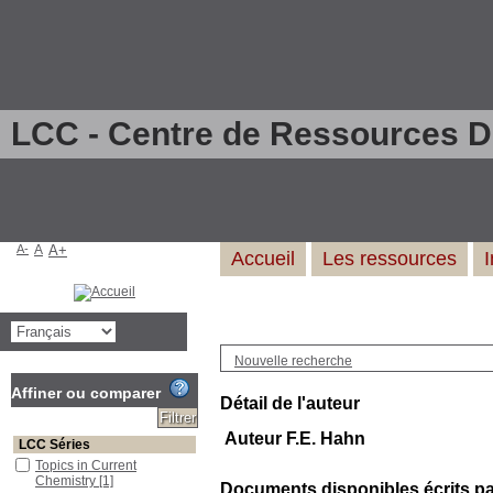
LCC - Centre de Ressources 
A-
A
A+
Accueil
Les ressources
Nouvelle recherche
Affiner ou comparer
Détail de l'auteur
Auteur F.E. Hahn
LCC Séries
Topics in Current
Chemistry
[1]
Documents disponibles écrits par