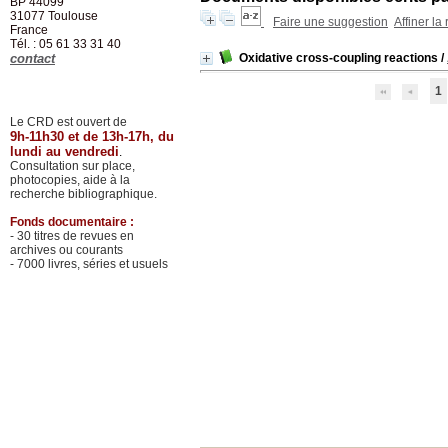
BP 44099
31077
Toulouse
Faire une suggestion
Affiner la
France
Tél. : 05 61 33 31 40
contact
Oxidative cross-coupling reactions
/
1
Le CRD est ouvert de
9h-11h30 et de 13h-17h, du
lundi au vendredi
.
Consultation sur place,
photocopies, aide à la
recherche bibliographique.
Fonds documentaire :
- 30 titres de revues en
archives ou courants
- 7000 livres, séries et usuels