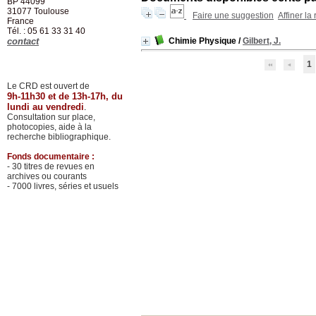
BP 44099
31077
Toulouse
Faire une suggestion
Affiner la
France
Tél. : 05 61 33 31 40
contact
Chimie Physique
/
Gilbert, J.
1
Le CRD est ouvert de
9h-11h30 et de 13h-17h, du
lundi au vendredi
.
Consultation sur place,
photocopies, aide à la
recherche bibliographique.
Fonds documentaire :
- 30 titres de revues en
archives ou courants
- 7000 livres, séries et usuels