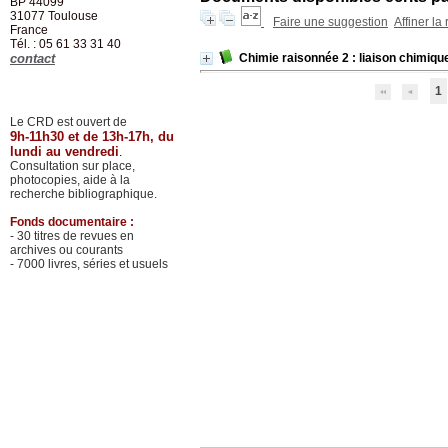
BP 44099
31077
Toulouse
Faire une suggestion
Affiner la
France
Tél. : 05 61 33 31 40
contact
Chimie raisonnée 2 : liaison chimiqu
1
Le CRD est ouvert de
9h-11h30 et de 13h-17h, du
lundi au vendredi
.
Consultation sur place,
photocopies, aide à la
recherche bibliographique.
Fonds documentaire :
- 30 titres de revues en
archives ou courants
- 7000 livres, séries et usuels