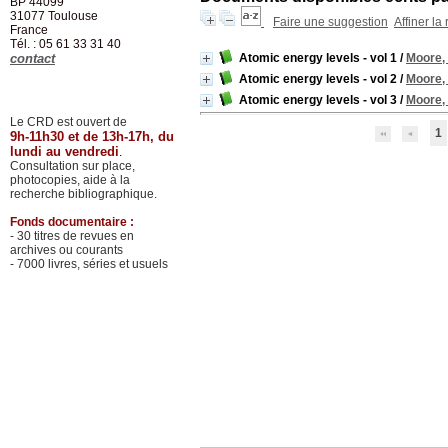
BP 44099
31077
Toulouse
Faire une suggestion
Affiner la
France
Tél. : 05 61 33 31 40
contact
Atomic energy levels - vol 1
/
Moore, 
Atomic energy levels - vol 2
/
Moore, 
Atomic energy levels - vol 3
/
Moore, 
Le CRD est ouvert de
1
9h-11h30 et de 13h-17h, du
lundi au vendredi
.
Consultation sur place,
photocopies, aide à la
recherche bibliographique.
Fonds documentaire :
- 30 titres de revues en
archives ou courants
- 7000 livres, séries et usuels