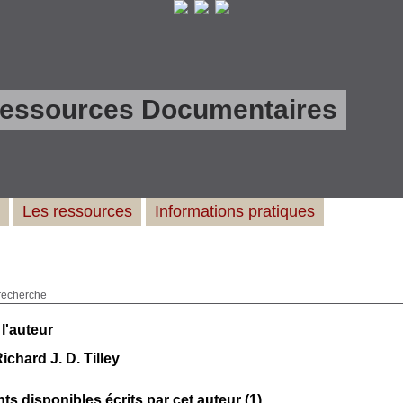
Ressources Documentaires
Les ressources
Informations pratiques
recherche
 l'auteur
ichard J. D. Tilley
s disponibles écrits par cet auteur (
1
)