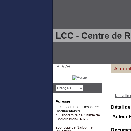
LCC - Centre de 
A-
A
A+
Accueil
Nouvelle 
Adresse
Détail de
LCC - Centre de Ressources
Documentaires
du laboratoire de Chimie de
Auteur R
Coordination-CNRS
205 route de Narbonne
Document