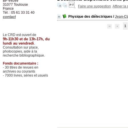
BP 44099
31077
Toulouse
Faire une suggestion
Affiner la
France
Tél. : 05 61 33 31 40
contact
Physique des diélectriques
/
Jean-Cl
1
Le CRD est ouvert de
9h-11h30 et de 13h-17h, du
lundi au vendredi
.
Consultation sur place,
photocopies, aide à la
recherche bibliographique.
Fonds documentaire :
- 30 titres de revues en
archives ou courants
- 7000 livres, séries et usuels