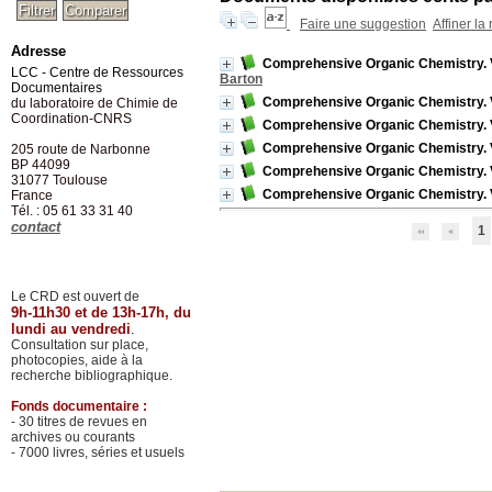
Faire une suggestion
Affiner la
Adresse
Comprehensive Organic Chemistry. 
LCC - Centre de Ressources
Barton
Documentaires
Comprehensive Organic Chemistry. V
du laboratoire de Chimie de
Coordination-CNRS
Comprehensive Organic Chemistry. Vo
Comprehensive Organic Chemistry. 
205 route de Narbonne
BP 44099
Comprehensive Organic Chemistry. V
31077
Toulouse
Comprehensive Organic Chemistry. Vol
France
Tél. : 05 61 33 31 40
contact
1
Le CRD est ouvert de
9h-11h30 et de 13h-17h, du
lundi au vendredi
.
Consultation sur place,
photocopies, aide à la
recherche bibliographique.
Fonds documentaire :
- 30 titres de revues en
archives ou courants
- 7000 livres, séries et usuels