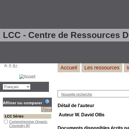
LCC - Centre de Ressources 
A-
A
A+
Accueil
Les ressources
Nouvelle recherche
Affiner ou comparer
Détail de l'auteur
Auteur W. David Ollis
LCC Séries
Comprehensive Organic
Chemistry
[6]
Documents disponibles écrits par