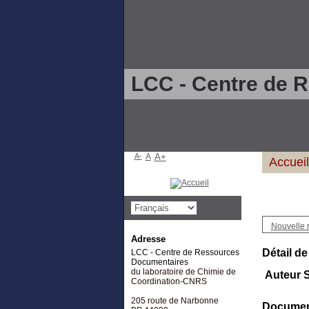
LCC - Centre de 
A-
A
A+
Accueil
Nouvelle 
Adresse
Détail de
LCC - Centre de Ressources
Documentaires
du laboratoire de Chimie de
Auteur 
Coordination-CNRS
205 route de Narbonne
Document