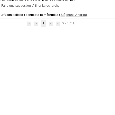
Faire une suggestion
Affiner la recherche
surfaces solides : concepts et méthodes
/
Stéphane Andrieu
1
(1 - 1 / 1)