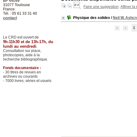
BP 44099
31077
Toulouse
Faire une suggestion
Affiner la
France
Tél. : 05 61 33 31 40
contact
Physique des solides
/
Neil W. Ashcr
1
Le CRD est ouvert de
9h-11h30 et de 13h-17h, du
lundi au vendredi
.
Consultation sur place,
photocopies, aide à la
recherche bibliographique.
Fonds documentaire :
- 30 titres de revues en
archives ou courants
- 7000 livres, séries et usuels